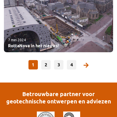
7 mei 2024
RottaNova in het nieuws!
1
2
3
4
Betrouwbare partner voor
geotechnische ontwerpen en adviezen