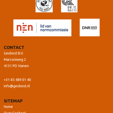
CONTACT
Geobest B.V.
Marconiweg 2
4131 PD Vianen
+31 85 489 01 40
info@geobest.nl
SITEMAP
Home