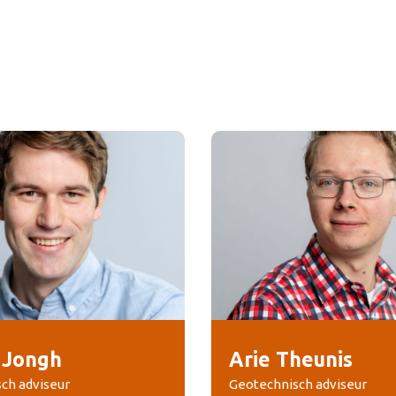
e Jongh
Arie Theunis
ch adviseur
Geotechnisch adviseur