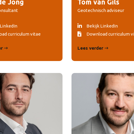
de Jong
Tom van Gils
onsultant
Geotechnisch adviseur
 LinkedIn
Bekijk LinkedIn
ad curriculum vitae
Download curriculum v
er
Lees verder