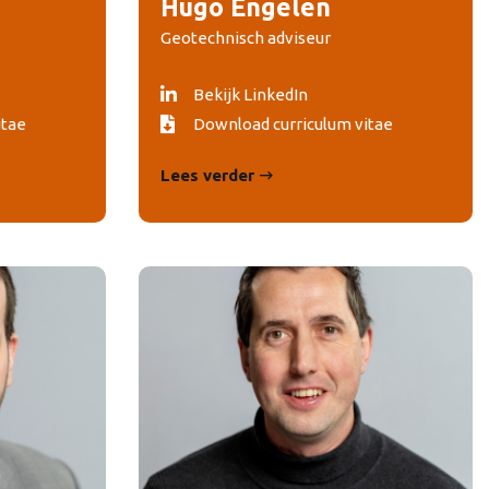
Hugo Engelen
Geotechnisch adviseur
Bekijk LinkedIn
itae
Download curriculum vitae
Lees verder