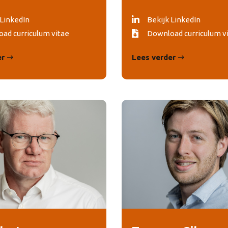
 LinkedIn
Bekijk LinkedIn
ad curriculum vitae
Download curriculum v
er
Lees verder