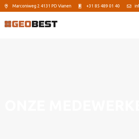
Marconiweg 2
4131 PD Vianen
+31 85 489 01 40
in
ONZE MEDEWERK