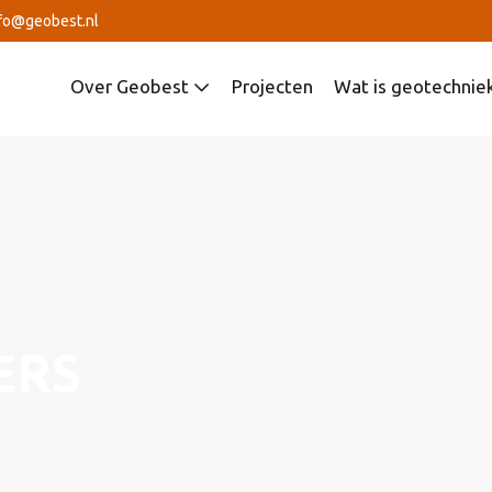
fo@geobest.nl
Over Geobest
Projecten
Wat is geotechnie
ERS