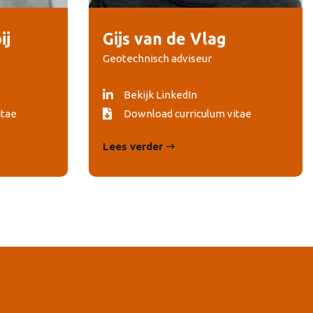
ij
Gijs van de Vlag
Geotechnisch adviseur
Bekijk LinkedIn
itae
Download curriculum vitae
Lees verder