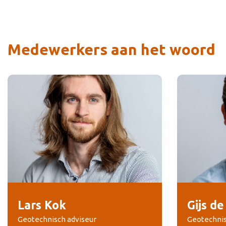
Medewerkers aan het woord
Lars Kok
Gijs d
Geotechnisch adviseur
Geotechnis