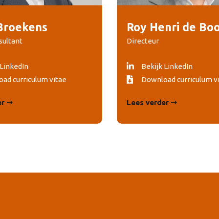
Broekens
Roy Henri de Boo
sultant
Directeur
 LinkedIn
Bekijk LinkedIn
ad curriculum vitae
Download curriculum v
er
Lees verder