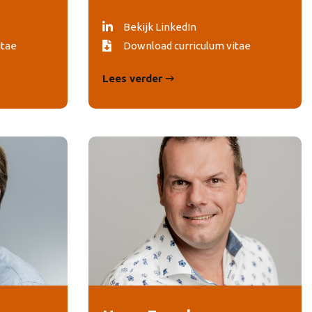
Bekijk LinkedIn
itae
Download curriculum vitae
Lees verder