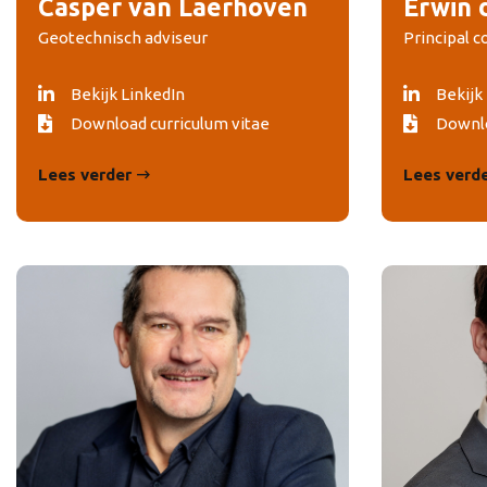
Casper van Laerhoven
Erwin 
Geotechnisch adviseur
Principal c
Bekijk LinkedIn
Bekijk
Download curriculum vitae
Downlo
Lees verder
Lees verd