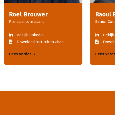
Roel Brouwer
Raoul 
Principal consultant
Senior Con
Bekijk LinkedIn
Bekijk
Download curriculum vitae
Downlo
Lees verder
Lees verd