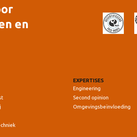
oor
en en
EXPERTISES
Engineering
st
Second opinion
j
Omgevingsbeïnvloeding
echniek