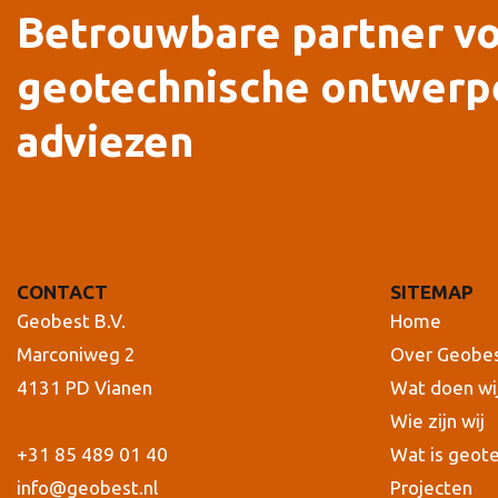
Betrouwbare partner v
geotechnische ontwerp
adviezen
CONTACT
SITEMAP
Geobest B.V.
Home
Marconiweg 2
Over Geobe
4131 PD Vianen
Wat doen wi
Wie zijn wij
+31 85 489 01 40
Wat is geot
info@geobest.nl
Projecten