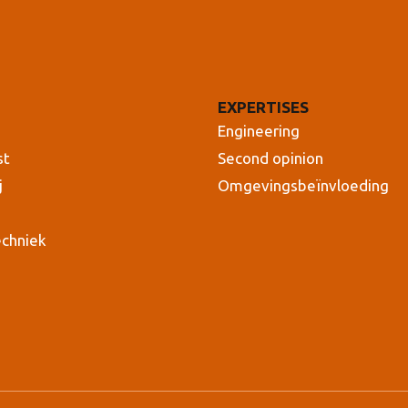
EXPERTISES
Engineering
st
Second opinion
j
Omgevingsbeïnvloeding
echniek