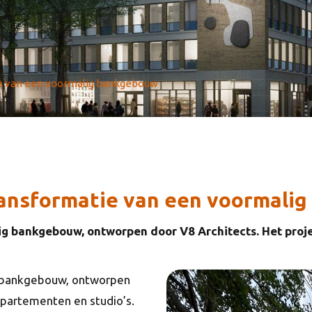
e van een voormalig bankgebouw
ransformatie van een voormali
ig bankgebouw, ontworpen door V8 Architects. Het proj
g bankgebouw, ontworpen
ppartementen en studio’s.