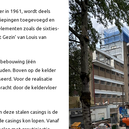
r in 1961, wordt deels
rdiepingen toegevoegd en
lementen zoals de sixties-
 Gezin’ van Louis van
 bebouwing (één
ouden. Boven op de kelder
erd. Voor de realisatie
bracht door de keldervloer
n deze stalen casings is de
de casings kon lopen. Vanaf