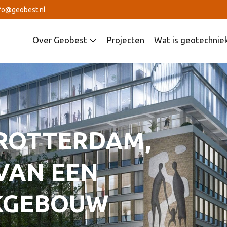
fo@geobest.nl
Over Geobest
Projecten
Wat is geotechnie
 ROTTERDAM,
VAN EEN
KGEBOUW