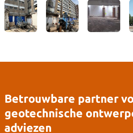
Betrouwbare partner v
geotechnische ontwerp
adviezen