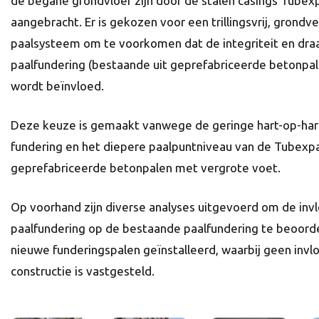
de begane grondvloer zijn door de stalen casings Tubex
aangebracht. Er is gekozen voor een trillingsvrij, grondv
paalsysteem om te voorkomen dat de integriteit en dra
paalfundering (bestaande uit geprefabriceerde betonpa
wordt beïnvloed.
Deze keuze is gemaakt vanwege de geringe hart-op-har
fundering en het diepere paalpuntniveau van de Tubexpa
geprefabriceerde betonpalen met vergrote voet.
Op voorhand zijn diverse analyses uitgevoerd om de inv
paalfundering op de bestaande paalfundering te beoordel
nieuwe funderingspalen geïnstalleerd, waarbij geen inv
constructie is vastgesteld.