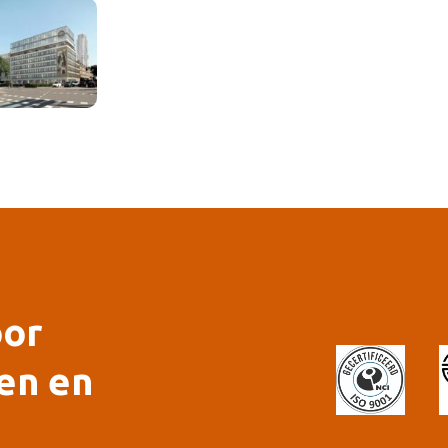
oor
en en