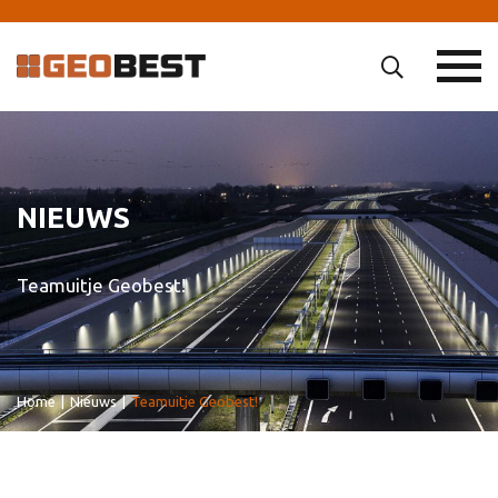
NIEUWS
Teamuitje Geobest!
Home
|
Nieuws
|
Teamuitje Geobest!